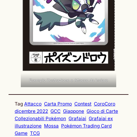
Esempio illustrazione e Attacco da inviare
Tag
Attacco
Carta Promo
Contest
CoroCoro
dicembre 2022
GCC
Giappone
Gioco di Carte
Collezionabili Pokémon
Grafaiai
Grafaiai ex
illustrazione
Mossa
Pokémon Trading Card
Game
TCG