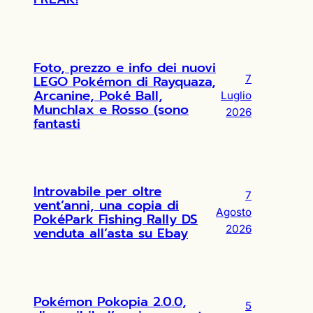
Foto, prezzo e info dei nuovi
LEGO Pokémon di Rayquaza,
7
Arcanine, Poké Ball,
Luglio
Munchlax e Rosso (sono
2026
fantasti
Introvabile per oltre
7
vent’anni, una copia di
Agosto
PokéPark Fishing Rally DS
2026
venduta all’asta su Ebay
Pokémon Pokopia 2.0.0,
5