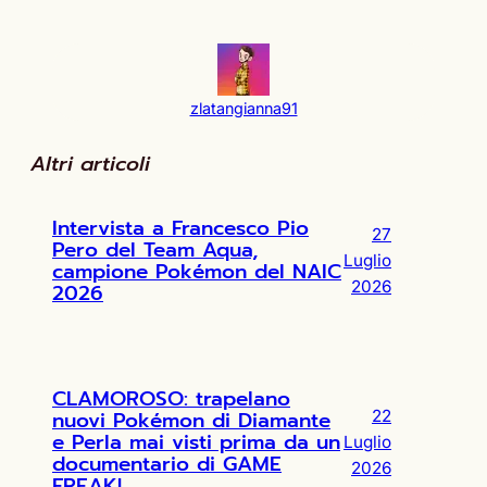
zlatangianna91
Altri articoli
Intervista a Francesco Pio
27
Pero del Team Aqua,
Luglio
campione Pokémon del NAIC
2026
2026
CLAMOROSO: trapelano
nuovi Pokémon di Diamante
22
e Perla mai visti prima da un
Luglio
documentario di GAME
2026
FREAK!