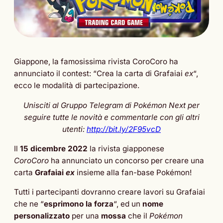
Giappone, la famosissima rivista CoroCoro ha
annunciato il contest: “Crea la carta di Grafaiai
ex
“,
ecco le modalità di partecipazione.
Unisciti al Gruppo Telegram di Pokémon Next per
seguire tutte le novità e commentarle con gli altri
utenti:
http://bit.ly/2F95vcD
Il
15 dicembre 2022
la rivista giapponese
CoroCoro
ha annunciato un concorso per creare una
carta
Grafaiai
ex
insieme alla fan-base Pokémon!
Tutti i partecipanti dovranno creare lavori su Grafaiai
che ne “
esprimono la forza
“, ed un
nome
personalizzato
per una
mossa
che il
Pokémon