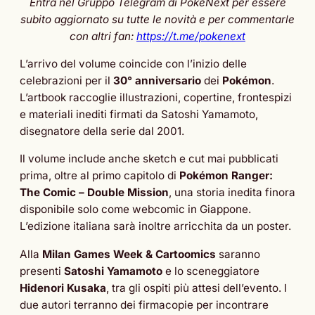
Entra nel Gruppo Telegram di PokéNext per essere
subito aggiornato su tutte le novità e per commentarle
con altri fan:
https://t.me/pokenext
L’arrivo del volume coincide con l’inizio delle
celebrazioni per il
30° anniversario
dei
Pokémon
.
L’artbook raccoglie illustrazioni, copertine, frontespizi
e materiali inediti firmati da Satoshi Yamamoto,
disegnatore della serie dal 2001.
Il volume include anche sketch e cut mai pubblicati
prima, oltre al primo capitolo di
Pokémon Ranger:
The Comic – Double Mission
, una storia inedita finora
disponibile solo come webcomic in Giappone.
L’edizione italiana sarà inoltre arricchita da un poster.
Alla
Milan Games Week & Cartoomics
saranno
presenti
Satoshi Yamamoto
e lo sceneggiatore
Hidenori Kusaka
, tra gli ospiti più attesi dell’evento. I
due autori terranno dei firmacopie per incontrare