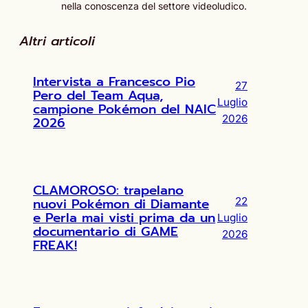
nella conoscenza del settore videoludico.
Altri articoli
Intervista a Francesco Pio
27
Pero del Team Aqua,
Luglio
campione Pokémon del NAIC
2026
2026
CLAMOROSO: trapelano
nuovi Pokémon di Diamante
22
e Perla mai visti prima da un
Luglio
documentario di GAME
2026
FREAK!