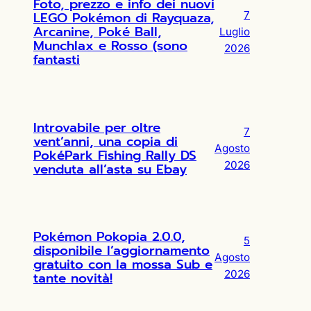
Foto, prezzo e info dei nuovi
LEGO Pokémon di Rayquaza,
7
Arcanine, Poké Ball,
Luglio
Munchlax e Rosso (sono
2026
fantasti
Introvabile per oltre
7
vent’anni, una copia di
Agosto
PokéPark Fishing Rally DS
2026
venduta all’asta su Ebay
Pokémon Pokopia 2.0.0,
5
disponibile l’aggiornamento
Agosto
gratuito con la mossa Sub e
2026
tante novità!