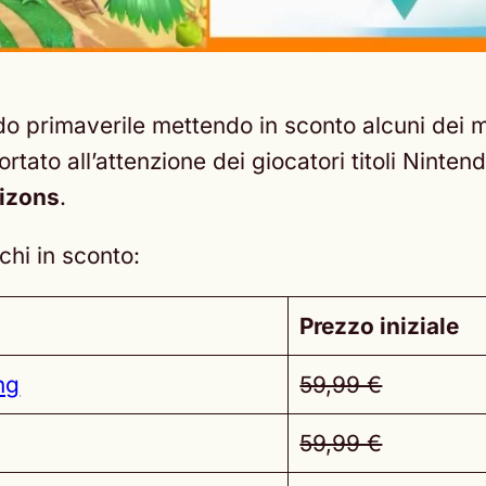
odo primaverile mettendo in sconto alcuni dei mi
ortato all’attenzione dei giocatori titoli Nint
izons
.
chi in sconto:
Prezzo iniziale
ng
59,99 €
59,99 €