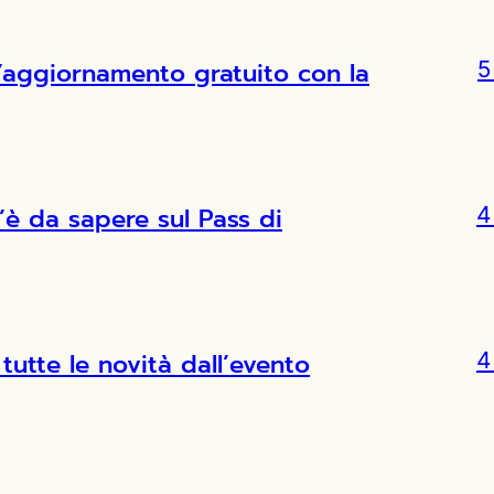
l’aggiornamento gratuito con la
5
’è da sapere sul Pass di
4
tutte le novità dall’evento
4