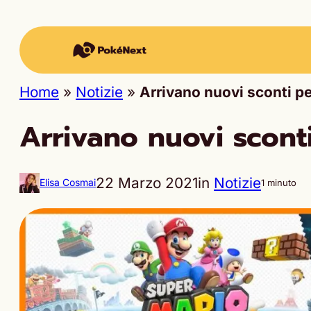
Home
»
Notizie
»
Arrivano nuovi sconti p
Arrivano nuovi scont
22 Marzo 2021
in
Notizie
Elisa Cosmai
1 minuto