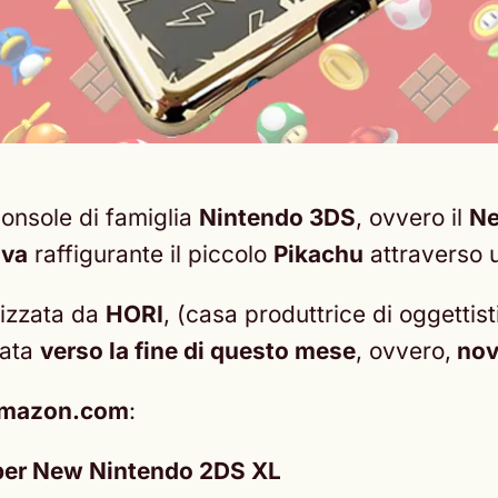
 console di famiglia
Nintendo 3DS
, ovvero il
Ne
iva
raffigurante il piccolo
Pikachu
attraverso 
lizzata da
HORI
, (casa produttrice di oggetti
iata
verso la fine di questo mese
, ovvero,
nov
mazon.com
:
e per New Nintendo 2DS XL