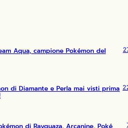
l Team Aqua, campione Pokémon del
2
 di Diamante e Perla mai visti prima
2
!
Pokémon di Rayquaza, Arcanine, Poké