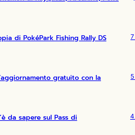
copia di PokéPark Fishing Rally DS
7
l’aggiornamento gratuito con la
5
’è da sapere sul Pass di
4