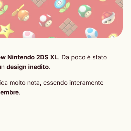
w Nintendo 2DS XL
. Da poco è stato
un
design inedito
.
stica molto nota, essendo interamente
embre
.