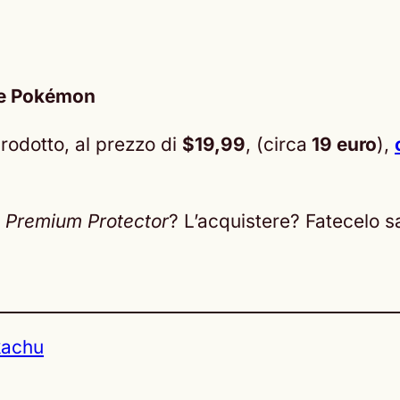
o e Pokémon
rodotto, al prezzo di
$19,99
, (circa
19 euro
),
 Premium Protector
? L’acquistere? Fatecelo s
kachu