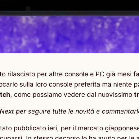
to rilasciato per altre console e PC già mesi 
iocarlo sulla loro console preferita ma niente
tch
, come possiamo vedere dal nuovissimo
t
xt per seguire tutte le novità e commentarle 
tato pubblicato ieri, per il mercato giapponese
parsi, lo stesso decorso lo ha avuto per le al