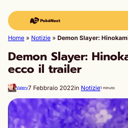
Home
»
Notizie
»
Demon Slayer: Hinokami C
Demon Slayer: Hinoka
ecco il trailer
7 Febbraio 2022
in
Notizie
Valery
1 minuto