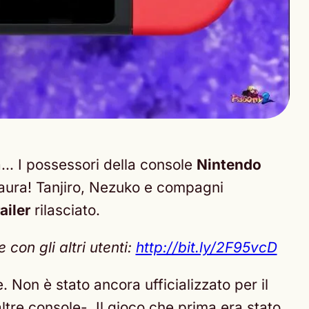
fa… I possessori della console
Nintendo
 paura! Tanjiro, Nezuko e compagni
railer
rilasciato.
con gli altri utenti:
http://bit.ly/2F95vcD
. Non è stato ancora ufficializzato per il
tre console-. Il gioco che prima era stato