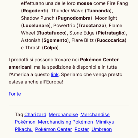
effettuano una delle loro
mosse
come Fire Fang
(
Rogodenti
), Thunder Wave (
Tuononda
),
Shadow Punch (
Pugnodombra
), Moonlight
(
Lucelunare
), Powertrip (
Tracotanza
), Flame
Wheel (
Ruotafuoco
), Stone Edge (
Pietrataglio
),
Astonish (
Sgomento
), Flare Blitz (
Fuococarica
)
e Thrash (
Colpo
).
I prodotti si possono trovare nei
Pokémon Center
americani
, ma la spedizione è disponibile in tutta
l’America a questo
link
. Speriamo che venga presto
estesa anche all’Europa!
Fonte
Tag
Charizard
Merchandise
Merchandise
Pokémon
Merchandising Pokémon
Mimikyu
Pikachu
Pokémon Center
Poster
Umbreon