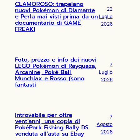
CLAMOROSO: trapelano
nuovi Pokémon di Diamante
22
e Perla mai visti prima da un
Luglio
documentario di GAME
2026
FREAK!
Foto, prezzo e info dei nuovi
LEGO Pokémon di Rayquaza,
7
Arcanine, Poké Ball,
Luglio
Munchlax e Rosso (sono
2026
fantasti
Introvabile per oltre
7
vent’anni, una copia di
Agosto
PokéPark Fishing Rally DS
2026
venduta all’asta su Ebay