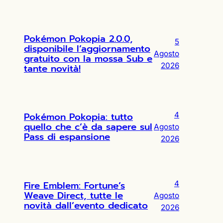
Pokémon Pokopia 2.0.0,
5
disponibile l’aggiornamento
Agosto
gratuito con la mossa Sub e
2026
tante novità!
Pokémon Pokopia: tutto
4
quello che c’è da sapere sul
Agosto
Pass di espansione
2026
Fire Emblem: Fortune’s
4
Weave Direct, tutte le
Agosto
novità dall’evento dedicato
2026