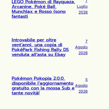
LEGO Pokémon di Rayquaza,
7
Arcanine, Poké Ball,
Luglio
Munchlax e Rosso (sono
2026
fantasti
Introvabile per oltre
7
vent’anni, una copia di
Agosto
PokéPark Fishing Rally DS
2026
venduta all’asta su Ebay
Pokémon Pokopia 2.0.0,
5
disponibile l’aggiornamento
Agosto
gratuito con la mossa Sub e
2026
tante novità!