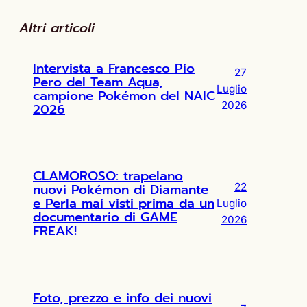
Altri articoli
Intervista a Francesco Pio
27
Pero del Team Aqua,
Luglio
campione Pokémon del NAIC
2026
2026
CLAMOROSO: trapelano
nuovi Pokémon di Diamante
22
e Perla mai visti prima da un
Luglio
documentario di GAME
2026
FREAK!
Foto, prezzo e info dei nuovi