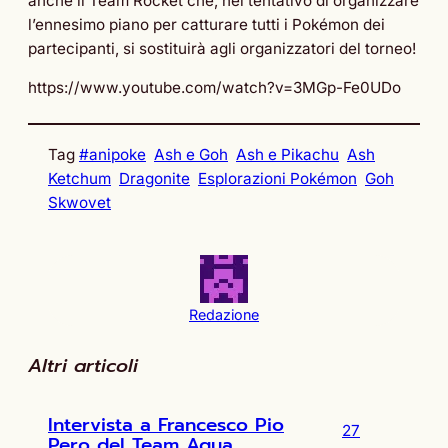
anche il Team Rocket che, nel tentativo di organizzare
l’ennesimo piano per catturare tutti i Pokémon dei
partecipanti, si sostituirà agli organizzatori del torneo!
https://www.youtube.com/watch?v=3MGp-Fe0UDo
Tag
#anipoke
Ash e Goh
Ash e Pikachu
Ash
Ketchum
Dragonite
Esplorazioni Pokémon
Goh
Skwovet
Redazione
Altri articoli
Intervista a Francesco Pio
27
Pero del Team Aqua,