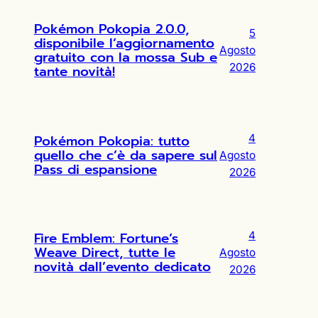
Pokémon Pokopia 2.0.0,
5
disponibile l’aggiornamento
Agosto
gratuito con la mossa Sub e
2026
tante novità!
Pokémon Pokopia: tutto
4
quello che c’è da sapere sul
Agosto
Pass di espansione
2026
Fire Emblem: Fortune’s
4
Weave Direct, tutte le
Agosto
novità dall’evento dedicato
2026