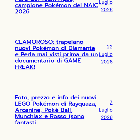
Luglio
campione Pokémon del NAIC
2026
2026
CLAMOROSO: trapelano
nuovi Pokémon di Diamante
22
e Perla mai visti prima da un
Luglio
documentario di GAME
2026
FREAK!
Foto, prezzo e info dei nuovi
LEGO Pokémon di Rayquaza,
7
Arcanine, Poké Ball,
Luglio
Munchlax e Rosso (sono
2026
fantasti