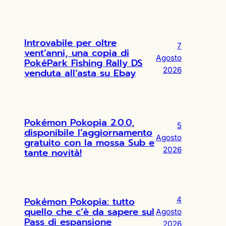
Introvabile per oltre
7
vent’anni, una copia di
Agosto
PokéPark Fishing Rally DS
2026
venduta all’asta su Ebay
Pokémon Pokopia 2.0.0,
5
disponibile l’aggiornamento
Agosto
gratuito con la mossa Sub e
2026
tante novità!
Pokémon Pokopia: tutto
4
quello che c’è da sapere sul
Agosto
Pass di espansione
2026