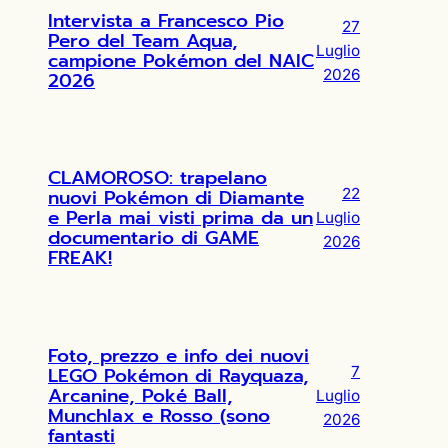
Intervista a Francesco Pio
27
Pero del Team Aqua,
Luglio
campione Pokémon del NAIC
2026
2026
CLAMOROSO: trapelano
nuovi Pokémon di Diamante
22
e Perla mai visti prima da un
Luglio
documentario di GAME
2026
FREAK!
Foto, prezzo e info dei nuovi
LEGO Pokémon di Rayquaza,
7
Arcanine, Poké Ball,
Luglio
Munchlax e Rosso (sono
2026
fantasti