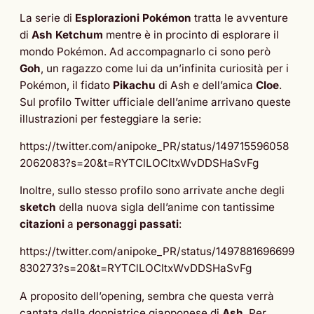
La serie di
Esplorazioni Pokémon
tratta le avventure
di
Ash Ketchum
mentre è in procinto di esplorare il
mondo Pokémon. Ad accompagnarlo ci sono però
Goh
, un ragazzo come lui da un’infinita curiosità per i
Pokémon, il fidato
Pikachu
di Ash e dell’amica
Cloe
.
Sul profilo Twitter ufficiale dell’anime arrivano queste
illustrazioni per festeggiare la serie:
https://twitter.com/anipoke_PR/status/149715596058
2062083?s=20&t=RYTClLOCltxWvDDSHaSvFg
Inoltre, sullo stesso profilo sono arrivate anche degli
sketch
della nuova sigla dell’anime con tantissime
citazioni
a
personaggi passati
:
https://twitter.com/anipoke_PR/status/1497881696699
830273?s=20&t=RYTClLOCltxWvDDSHaSvFg
A proposito dell’opening, sembra che questa verrà
cantata dalla doppiatrice giapponese di
Ash
. Per