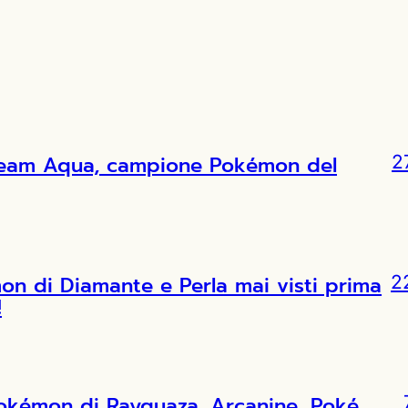
l Team Aqua, campione Pokémon del
2
 di Diamante e Perla mai visti prima
2
!
Pokémon di Rayquaza, Arcanine, Poké