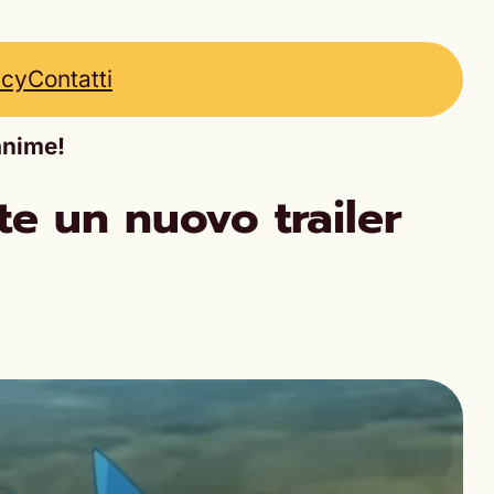
icy
Contatti
anime!
te un nuovo trailer