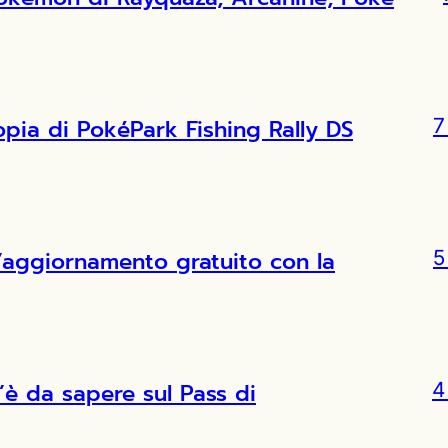
copia di PokéPark Fishing Rally DS
7
l’aggiornamento gratuito con la
5
’è da sapere sul Pass di
4