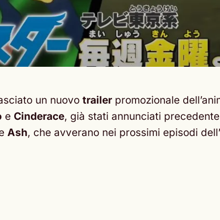
ilasciato un nuovo
trailer
promozionale dell’an
o
e
Cinderace
, già stati annunciati precedent
e
Ash
, che avverano nei prossimi episodi dell