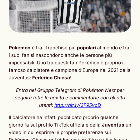
Pokémon
è tra i franchise più
popolari
al mondo e tra
i suoi fan si nascondono anche le persone più
impensabili. Uno tra questi fan Pokémon è proprio il
famoso calciatore e campione d’Europa nel 2021 della
Juventus:
Federico Chiesa
!
Entra nel Gruppo Telegram di Pokémon Next per
seguire tutte le novità e commentarle con gli altri
utenti:
http://bit.ly/2F95vcD
Il calciatore ha infatti pubblicato proprio qualche
giorno fa sul profilo TikTok ufficiale della
Juventus
un
video in cui esprime le proprie preferenze sui
Pokémon. Chiesa nel video usa un filtro e stila la sua