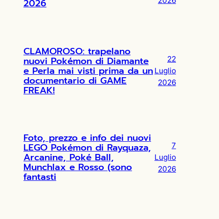
2026
2026
CLAMOROSO: trapelano
nuovi Pokémon di Diamante
22
e Perla mai visti prima da un
Luglio
documentario di GAME
2026
FREAK!
Foto, prezzo e info dei nuovi
LEGO Pokémon di Rayquaza,
7
Arcanine, Poké Ball,
Luglio
Munchlax e Rosso (sono
2026
fantasti