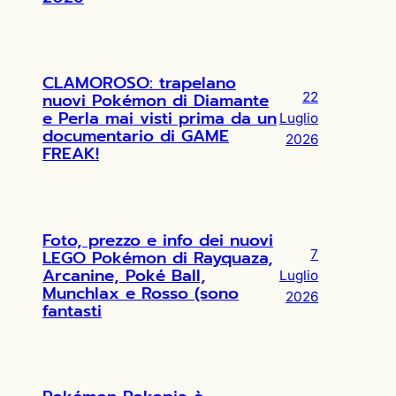
CLAMOROSO: trapelano
nuovi Pokémon di Diamante
22
e Perla mai visti prima da un
Luglio
documentario di GAME
2026
FREAK!
Foto, prezzo e info dei nuovi
LEGO Pokémon di Rayquaza,
7
Arcanine, Poké Ball,
Luglio
Munchlax e Rosso (sono
2026
fantasti