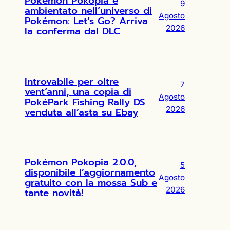
Pokémon Pokopia è
9
ambientato nell’universo di
Agosto
Pokémon: Let’s Go? Arriva
2026
la conferma dal DLC
Introvabile per oltre
7
vent’anni, una copia di
Agosto
PokéPark Fishing Rally DS
2026
venduta all’asta su Ebay
Pokémon Pokopia 2.0.0,
5
disponibile l’aggiornamento
Agosto
gratuito con la mossa Sub e
2026
tante novità!