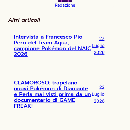
Redazione
Altri articoli
Intervista a Francesco Pio
27
Pero del Team Aqua,
Luglio
campione Pokémon del NAIC
2026
2026
CLAMOROSO: trapelano
nuovi Pokémon di Diamante
22
e Perla mai visti prima da un
Luglio
documentario di GAME
2026
FREAK!