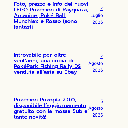
Foto, prezzo e info dei nuovi
LEGO Pokémon di Rayquaza,
7
Arcanine, Poké Ball,
Luglio
Munchlax e Rosso (sono
2026
fantasti
Introvabile per oltre
7
vent’anni, una copia di
Agosto
PokéPark Fishing Rally DS
2026
venduta all’asta su Ebay
Pokémon Pokopia 2.0.0,
5
disponibile l’aggiornamento
Agosto
gratuito con la mossa Sub e
2026
tante novità!