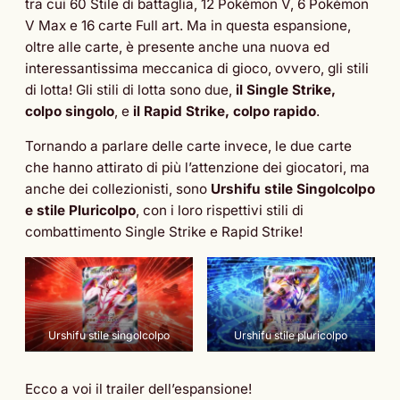
tra cui 60 Stile di battaglia, 12 Pokémon V, 6 Pokémon
V Max e 16 carte Full art. Ma in questa espansione,
oltre alle carte, è presente anche una nuova ed
interessantissima meccanica di gioco, ovvero, gli stili
di lotta! Gli stili di lotta sono due,
il Single Strike,
colpo singolo
, e
il Rapid Strike, colpo rapido
.
Tornando a parlare delle carte invece, le due carte
che hanno attirato di più l’attenzione dei giocatori, ma
anche dei collezionisti, sono
Urshifu stile Singolcolpo
e stile Pluricolpo
, con i loro rispettivi stili di
combattimento Single Strike e Rapid Strike!
Urshifu stile singolcolpo
Urshifu stile pluricolpo
Ecco a voi il trailer dell’espansione!