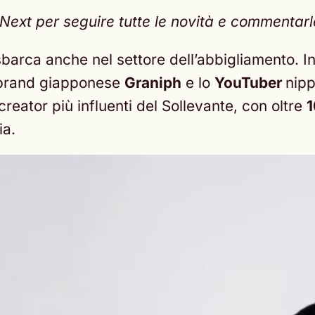
xt per seguire tutte le novità e commentarle 
barca anche nel settore dell’abbigliamento. I
l brand giapponese
Graniph
e lo
YouTuber
nip
reator più influenti del Sollevante, con oltre
1
ia.