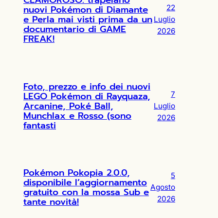
CLAMOROSO: trapelano
nuovi Pokémon di Diamante
22
e Perla mai visti prima da un
Luglio
documentario di GAME
2026
FREAK!
Foto, prezzo e info dei nuovi
LEGO Pokémon di Rayquaza,
7
Arcanine, Poké Ball,
Luglio
Munchlax e Rosso (sono
2026
fantasti
Pokémon Pokopia 2.0.0,
5
disponibile l’aggiornamento
Agosto
gratuito con la mossa Sub e
2026
tante novità!