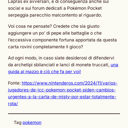
Lapras ex avversari, e di conseguenza anche sui
social e sui forum dedicati a Pokémon Pocket
serpeggia parecchio malcontento al riguardo.
Voi cosa ne pensate? Credete che sia giusto
aggiungere un po’ di pepe alle battaglie o che
l’eccessiva componente fortuna apportata da questa
carta rovini completamente il gioco?
Ad ogni modo, in caso siate desiderosi di difendervi
da archetipi sbilanciati e lanci di monete truccati,
una
guida al mazzo è ciò che fa per voi!
Fonte:
https://www.nintenderos.com/2024/11/varios-
jugadores-de-jcc-pokemon-pocket-piden-cambios-
urgentes-a-la-carta-de-misty-por-estar-totalmente-
rota/
Tag
pokemon