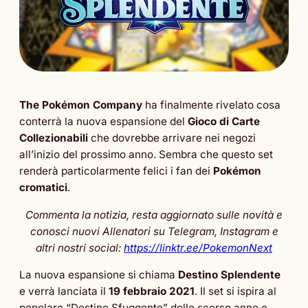
The Pokémon Company
ha finalmente rivelato cosa
conterrà la nuova espansione del
Gioco di Carte
Collezionabili
che dovrebbe arrivare nei negozi
all’inizio del prossimo anno. Sembra che questo set
renderà particolarmente felici i fan dei
Pokémon
cromatici
.
Commenta la notizia, resta aggiornato sulle novità e
conosci nuovi Allenatori su Telegram, Instagram e
altri nostri social:
https://linktr.ee/PokemonNext
La nuova espansione si chiama
Destino Splendente
e verrà lanciata il
19 febbraio 2021
. Il set si ispira al
popolare “Destino Sfuggente” dello scorso anno e