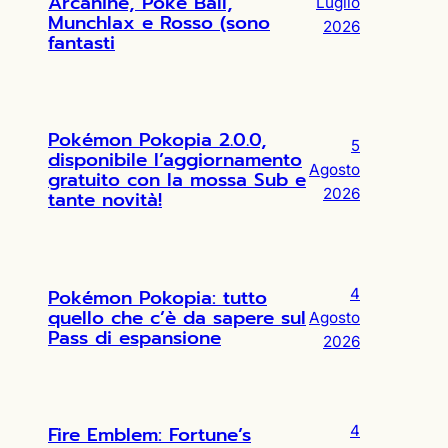
Arcanine, Poké Ball,
Luglio
Munchlax e Rosso (sono
2026
fantasti
Pokémon Pokopia 2.0.0,
5
disponibile l’aggiornamento
Agosto
gratuito con la mossa Sub e
2026
tante novità!
Pokémon Pokopia: tutto
4
quello che c’è da sapere sul
Agosto
Pass di espansione
2026
Fire Emblem: Fortune’s
4