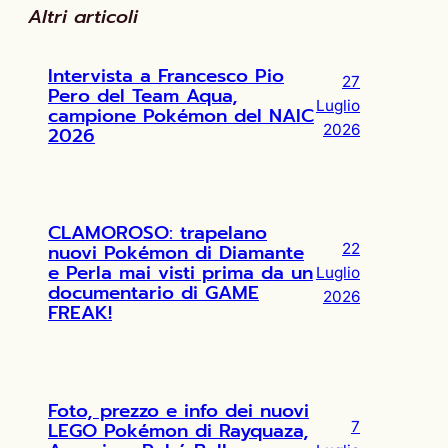
Altri articoli
Intervista a Francesco Pio
27
Pero del Team Aqua,
Luglio
campione Pokémon del NAIC
2026
2026
CLAMOROSO: trapelano
nuovi Pokémon di Diamante
22
e Perla mai visti prima da un
Luglio
documentario di GAME
2026
FREAK!
Foto, prezzo e info dei nuovi
LEGO Pokémon di Rayquaza,
7