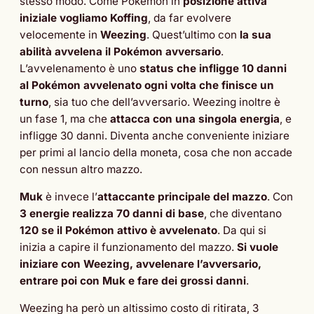
stesso modo. Come Pokémon in
posizione attiva
iniziale vogliamo Koffing
, da far evolvere
velocemente in
Weezing
. Quest’ultimo con
la sua
abilità avvelena il Pokémon avversario
.
L’avvelenamento è uno
status che infligge 10 danni
al Pokémon avvelenato ogni volta che finisce un
turno
, sia tuo che dell’avversario. Weezing inoltre è
un fase 1, ma che
attacca con una singola energia
, e
infligge 30 danni. Diventa anche conveniente iniziare
per primi al lancio della moneta, cosa che non accade
con nessun altro mazzo.
Muk
è invece l’
attaccante principale del mazzo
. Con
3 energie realizza 70 danni di base
, che diventano
120 se il Pokémon attivo è avvelenato
. Da qui si
inizia a capire il funzionamento del mazzo.
Si vuole
iniziare con Weezing, avvelenare l’avversario,
entrare poi con Muk e fare dei grossi danni
.
Weezing ha però un altissimo costo di ritirata, 3