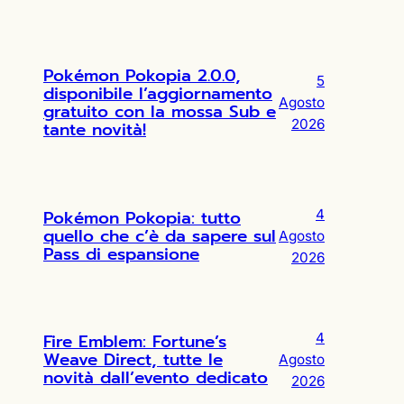
Pokémon Pokopia 2.0.0,
5
disponibile l’aggiornamento
Agosto
gratuito con la mossa Sub e
2026
tante novità!
Pokémon Pokopia: tutto
4
quello che c’è da sapere sul
Agosto
Pass di espansione
2026
Fire Emblem: Fortune’s
4
Weave Direct, tutte le
Agosto
novità dall’evento dedicato
2026