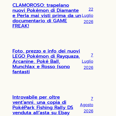
CLAMOROSO: trapelano
nuovi Pokémon di Diamante
22
e Perla mai visti prima da un
Luglio
documentario di GAME
2026
FREAK!
Foto, prezzo e info dei nuovi
LEGO Pokémon di Rayquaza,
7
Arcanine, Poké Ball,
Luglio
Munchlax e Rosso (sono
2026
fantasti
Introvabile per oltre
7
vent’anni, una copia di
Agosto
PokéPark Fishing Rally DS
2026
venduta all’asta su Ebay