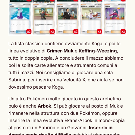
La lista classica contiene ovviamente Koga, e poi le
linea evolutive di
Grimer-Muk
e
Koffing-Weezing
,
tutto in doppia copia. A concludere il mazzo abbiamo
poi le solite carte allenatore e strumento comuni a
tutti i mazzi. Noi consigliamo di giocare una sola
Sabrina, per inserire una Velocità X, che aiuta se non
dovessimo pescare Koga.
Un altro Pokémon molto giocato in questo archetipo
buio è anche
Arbok
. Si può giocare al posto di Muk e
rimanere nella struttura con due Pokémon, oppure
inserire la linea evolutiva Ekans-Arbok in mono-copia
al posto di un Sabrina e un Giovanni.
Inserirlo in
doppia copia risulta difficile
poiché si giocherebbe