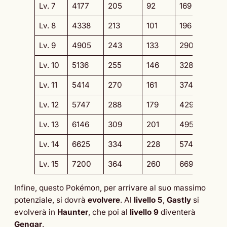
Lv. 7
4177
205
92
169
6
Lv. 8
4338
213
101
196
7
Lv. 9
4905
243
133
290
9
Lv. 10
5136
255
146
328
1
Lv. 11
5414
270
161
374
1
Lv. 12
5747
288
179
429
1
Lv. 13
6146
309
201
495
1
Lv. 14
6625
334
228
574
1
Lv. 15
7200
364
260
669
1
Infine, questo Pokémon, per arrivare al suo massimo
potenziale, si dovrà
evolvere
. Al
livello 5
,
Gastly
si
evolverà in
Haunter
, che poi al
livello 9
diventerà
Gengar
.