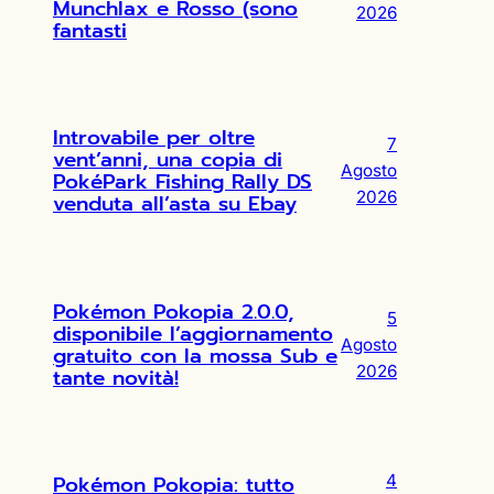
Munchlax e Rosso (sono
2026
fantasti
Introvabile per oltre
7
vent’anni, una copia di
Agosto
PokéPark Fishing Rally DS
2026
venduta all’asta su Ebay
Pokémon Pokopia 2.0.0,
5
disponibile l’aggiornamento
Agosto
gratuito con la mossa Sub e
2026
tante novità!
Pokémon Pokopia: tutto
4