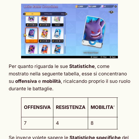
Per quanto riguarda le sue
Statistiche
, come
mostrato nella seguente tabella, esse si concentrano
su
offensiva
e
mobilità
, ricalcando proprio il suo ruolo
durante le battaglie.
CAPACIT
OFFENSIVA
RESISTENZA
MOBILITA
‘
GOAL
7
4
8
3
Se invece volete sapere le
Statistiche specifiche
del