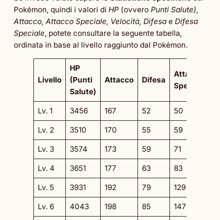
Pokémon, quindi i valori di
HP
(ovvero
Punti Salute),
Attacco, Attacco Speciale, Velocità, Difesa
e
Difesa
Speciale
, potete consultare la seguente tabella
,
ordinata in base al livello raggiunto dal Pokémon.
HP
Attacco
D
Livello
(Punti
Attacco
Difesa
Speciale
S
Salute)
Lv. 1
3456
167
52
50
3
Lv. 2
3510
170
55
59
4
Lv. 3
3574
173
59
71
4
Lv. 4
3651
177
63
83
4
Lv. 5
3931
192
79
129
5
Lv. 6
4043
198
85
147
6