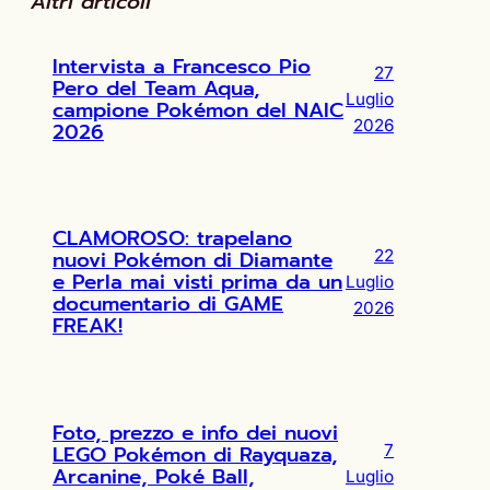
Altri articoli
Intervista a Francesco Pio
27
Pero del Team Aqua,
Luglio
campione Pokémon del NAIC
2026
2026
CLAMOROSO: trapelano
nuovi Pokémon di Diamante
22
e Perla mai visti prima da un
Luglio
documentario di GAME
2026
FREAK!
Foto, prezzo e info dei nuovi
LEGO Pokémon di Rayquaza,
7
Arcanine, Poké Ball,
Luglio