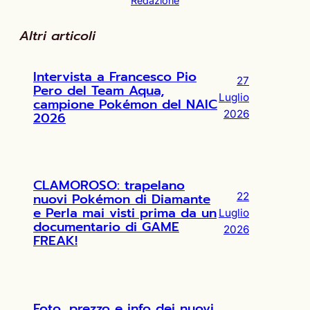
Redazione
Altri articoli
Intervista a Francesco Pio
27
Pero del Team Aqua,
Luglio
campione Pokémon del NAIC
2026
2026
CLAMOROSO: trapelano
nuovi Pokémon di Diamante
22
e Perla mai visti prima da un
Luglio
documentario di GAME
2026
FREAK!
Foto, prezzo e info dei nuovi