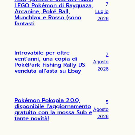
LEGO Pokémon di Rayquaza,
7
Arcanine, Poké Ball,
Luglio
Munchlax e Rosso (sono
2026
fantasti
Introvabile per oltre
7
vent’anni, una copia di
Agosto
PokéPark Fishing Rally DS
2026
venduta all’asta su Ebay
Pokémon Pokopia 2.0.0,
5
disponibile l’aggiornamento
Agosto
gratuito con la mossa Sub e
2026
tante novità!