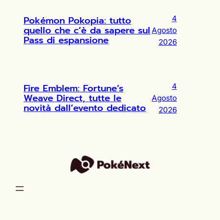
Pokémon Pokopia: tutto
4
quello che c’è da sapere sul
Agosto
Pass di espansione
2026
Fire Emblem: Fortune’s
4
Weave Direct, tutte le
Agosto
novità dall’evento dedicato
2026