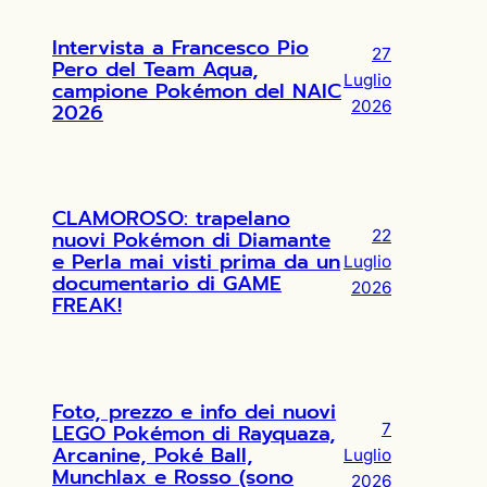
Intervista a Francesco Pio
27
Pero del Team Aqua,
Luglio
campione Pokémon del NAIC
2026
2026
CLAMOROSO: trapelano
nuovi Pokémon di Diamante
22
e Perla mai visti prima da un
Luglio
documentario di GAME
2026
FREAK!
Foto, prezzo e info dei nuovi
LEGO Pokémon di Rayquaza,
7
Arcanine, Poké Ball,
Luglio
Munchlax e Rosso (sono
2026