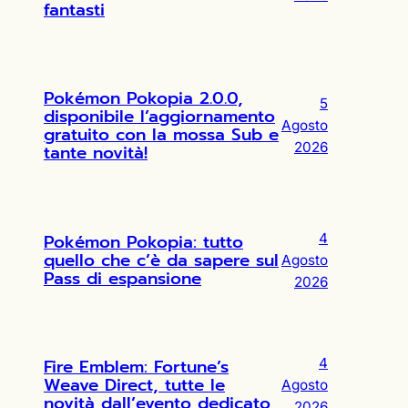
fantasti
Pokémon Pokopia 2.0.0,
5
disponibile l’aggiornamento
Agosto
gratuito con la mossa Sub e
2026
tante novità!
Pokémon Pokopia: tutto
4
quello che c’è da sapere sul
Agosto
Pass di espansione
2026
Fire Emblem: Fortune’s
4
Weave Direct, tutte le
Agosto
novità dall’evento dedicato
2026