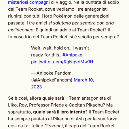
misteriosi compagni
di viaggio. Nella puntata di addio
del Team Rocket, dove vediamo i tre antagonisti
riunirsi con tutti i loro Pokémon delle generazioni
passate, i tre amici
si salutano per sempre con aria
malinconica
. È quindi un addio al Team Rocket? Il
famoso trio del Team Rocket, si è sciolto per sempre?
Wait, wait, hold on.. I wasn't
ready for this..
#Anipoke
pic.twitter.com/RqNqvdMw1H
— Anipoke Fandom
(@AnipokeFandom)
March 10,
2023
Se è così, allora quale sarà il Team antagonista di
Liko, Roy, Professor Friede e Capitan Pikachu? Ma
soprattutto,
quale sarà il loro intento
? Il Team Rocket
ha sempre puntato al Pikachu di Ash per la sua forza,
così da far felice
Giovanni
, il capo del Team Rocket.