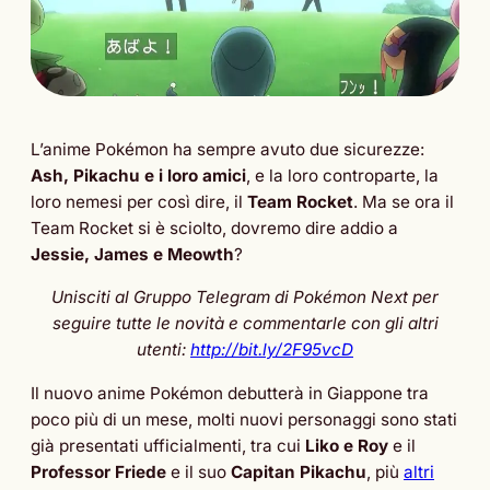
L’anime Pokémon ha sempre avuto due sicurezze:
Ash, Pikachu e i loro amici
, e la loro controparte, la
loro nemesi per così dire, il
Team Rocket
. Ma se ora il
Team Rocket si è sciolto, dovremo dire addio a
Jessie, James e Meowth
?
Unisciti al Gruppo Telegram di Pokémon Next per
seguire tutte le novità e commentarle con gli altri
utenti:
http://bit.ly/2F95vcD
Il nuovo anime Pokémon debutterà in Giappone tra
poco più di un mese, molti nuovi personaggi sono stati
già presentati ufficialmenti, tra cui
Liko e Roy
e il
Professor Friede
e il suo
Capitan Pikachu
, più
altri