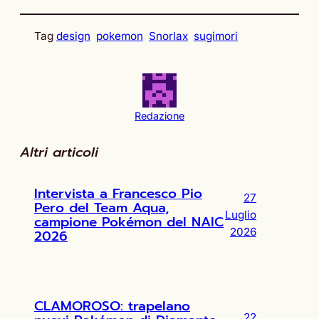
Tag
design
pokemon
Snorlax
sugimori
Redazione
Altri articoli
Intervista a Francesco Pio
27
Pero del Team Aqua,
Luglio
campione Pokémon del NAIC
2026
2026
CLAMOROSO: trapelano
22