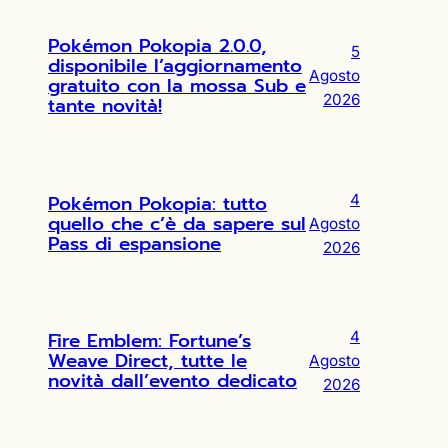
Pokémon Pokopia 2.0.0,
5
disponibile l’aggiornamento
Agosto
gratuito con la mossa Sub e
2026
tante novità!
Pokémon Pokopia: tutto
4
quello che c’è da sapere sul
Agosto
Pass di espansione
2026
Fire Emblem: Fortune’s
4
Weave Direct, tutte le
Agosto
novità dall’evento dedicato
2026