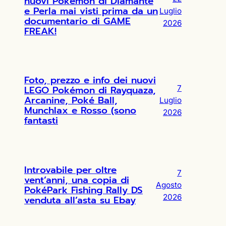
nuovi Pokémon di Diamante
e Perla mai visti prima da un
Luglio
documentario di GAME
2026
FREAK!
Foto, prezzo e info dei nuovi
LEGO Pokémon di Rayquaza,
7
Arcanine, Poké Ball,
Luglio
Munchlax e Rosso (sono
2026
fantasti
Introvabile per oltre
7
vent’anni, una copia di
Agosto
PokéPark Fishing Rally DS
2026
venduta all’asta su Ebay