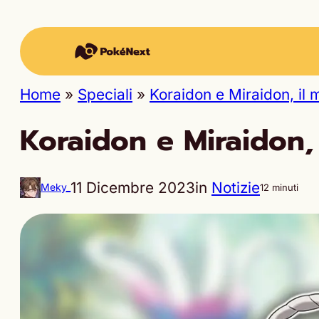
Home
»
Speciali
»
Koraidon e Miraidon, il
Koraidon e Miraidon,
11 Dicembre 2023
in
Notizie
Meky_
12 minuti