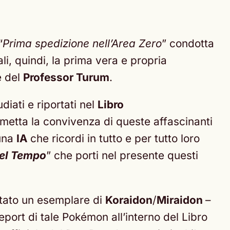
“
Prima spedizione nell’Area Zero
” condotta
ali, quindi, la prima vera e propria
 del
Professor Turum
.
diati e riportati nel
Libro
metta la convivenza di queste affascinanti
 una
IA
che ricordi in tutto e per tutto loro
el Tempo
” che porti nel presente questi
 stato un esemplare di
Koraidon
/
Miraidon
–
eport di tale Pokémon all’interno del Libro