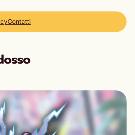
icy
Contatti
adosso