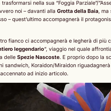
 a trasformarsi nella sua “Foggia Parziale”/”As
vvero noi – davanti alla
Grotta della Baia
, ma 
sso – quest’ultimo accompagnerà il protagonis
tro fianco ci accompagnerà e legherà di più co
entiero leggendario
“, viaggio nel quale affront
ca delle
Spezie Nascoste
. E proprio dopo la sc
buoni sandwich, Koraidon/Miraidon riguadagner
accennato ad inizio articolo.