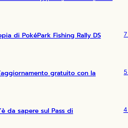
copia di PokéPark Fishing Rally DS
7
l’aggiornamento gratuito con la
5
’è da sapere sul Pass di
4