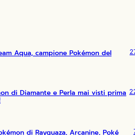
l Team Aqua, campione Pokémon del
2
 di Diamante e Perla mai visti prima
2
!
Pokémon di Rayquaza, Arcanine, Poké