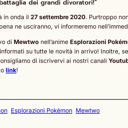
attaglia dei grandi divoratori!”
à in onda il
27 settembre 2020
. Purtroppo non
ppena ne usciranno, vi informeremo nell’immed
ivo di
Mewtwo
nell’anime
Esplorazioni Poké
formati su tutte le novità in arrivo! Inoltre, s
nsigliamo di iscrivervi ai nostri canali
Youtu
sto
link
!
mon
Esplorazioni Pokémon
Mewtwo