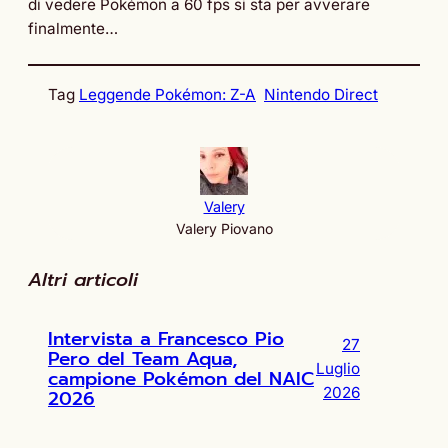
di vedere Pokémon a 60 fps si sta per avverare
finalmente…
Tag
Leggende Pokémon: Z-A
Nintendo Direct
Valery
Valery Piovano
Altri articoli
Intervista a Francesco Pio
27
Pero del Team Aqua,
Luglio
campione Pokémon del NAIC
2026
2026