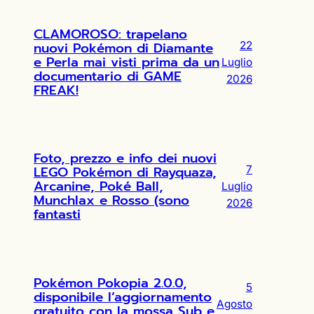
CLAMOROSO: trapelano
nuovi Pokémon di Diamante
22
e Perla mai visti prima da un
Luglio
documentario di GAME
2026
FREAK!
Foto, prezzo e info dei nuovi
LEGO Pokémon di Rayquaza,
7
Arcanine, Poké Ball,
Luglio
Munchlax e Rosso (sono
2026
fantasti
Pokémon Pokopia 2.0.0,
5
disponibile l’aggiornamento
Agosto
gratuito con la mossa Sub e