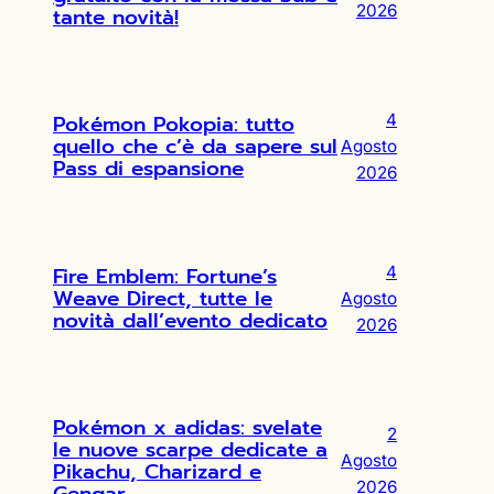
2026
tante novità!
Pokémon Pokopia: tutto
4
quello che c’è da sapere sul
Agosto
Pass di espansione
2026
Fire Emblem: Fortune’s
4
Weave Direct, tutte le
Agosto
novità dall’evento dedicato
2026
Pokémon x adidas: svelate
2
le nuove scarpe dedicate a
Agosto
Pikachu, Charizard e
2026