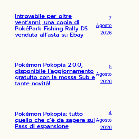
Introvabile per oltre
7
vent’anni, una copia di
Agosto
PokéPark Fishing Rally DS
2026
venduta all’asta su Ebay
Pokémon Pokopia 2.0.0,
5
disponibile l’aggiornamento
Agosto
gratuito con la mossa Sub e
2026
tante novità!
Pokémon Pokopia: tutto
4
quello che c’è da sapere sul
Agosto
Pass di espansione
2026