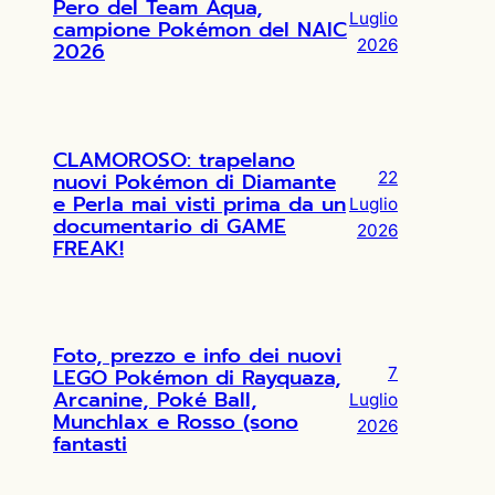
Pero del Team Aqua,
Luglio
campione Pokémon del NAIC
2026
2026
CLAMOROSO: trapelano
nuovi Pokémon di Diamante
22
e Perla mai visti prima da un
Luglio
documentario di GAME
2026
FREAK!
Foto, prezzo e info dei nuovi
LEGO Pokémon di Rayquaza,
7
Arcanine, Poké Ball,
Luglio
Munchlax e Rosso (sono
2026
fantasti