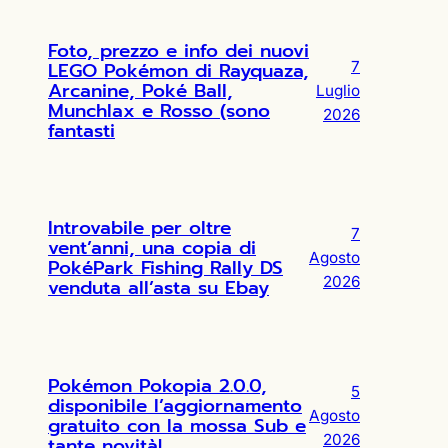
Foto, prezzo e info dei nuovi
LEGO Pokémon di Rayquaza,
7
Arcanine, Poké Ball,
Luglio
Munchlax e Rosso (sono
2026
fantasti
Introvabile per oltre
7
vent’anni, una copia di
Agosto
PokéPark Fishing Rally DS
2026
venduta all’asta su Ebay
Pokémon Pokopia 2.0.0,
5
disponibile l’aggiornamento
Agosto
gratuito con la mossa Sub e
2026
tante novità!