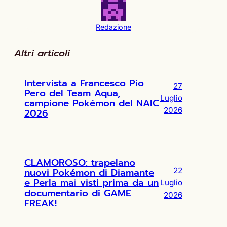
Redazione
Altri articoli
Intervista a Francesco Pio
27
Pero del Team Aqua,
Luglio
campione Pokémon del NAIC
2026
2026
CLAMOROSO: trapelano
nuovi Pokémon di Diamante
22
e Perla mai visti prima da un
Luglio
documentario di GAME
2026
FREAK!