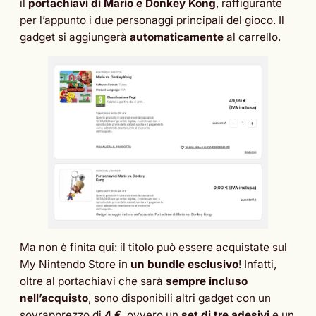
il
portachiavi di Mario e Donkey Kong
, raffigurante
per l’appunto i due personaggi principali del gioco. Il
gadget si aggiungerà
automaticamente
al carrello.
Ma non è finita qui: il titolo può essere acquistate sul
My Nintendo Store in
un bundle esclusivo
! Infatti,
oltre al portachiavi che sarà
sempre incluso
nell’acquisto
, sono disponibili altri gadget con un
sovrapprezzo di
4 €
, ovvero un
set di tre adesivi
e un