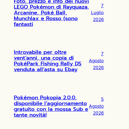
Foto, prezzo e info dei nuovi
LEGO Pokémon di Rayquaza,
7
Arcanine, Poké Ball,
Luglio
Munchlax e Rosso (sono
2026
fantasti
Introvabile per oltre
7
vent’anni, una copia di
Agosto
PokéPark Fishing Rally DS
2026
venduta all’asta su Ebay
Pokémon Pokopia 2.0.0,
5
disponibile l’aggiornamento
Agosto
gratuito con la mossa Sub e
2026
tante novità!