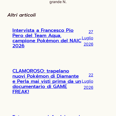
grande N.
Altri articoli
Intervista a Francesco Pio
27
Pero del Team Aqua,
Luglio
campione Pokémon del NAIC
2026
2026
CLAMOROSO: trapelano
nuovi Pokémon di Diamante
22
e Perla mai visti prima da un
Luglio
documentario di GAME
2026
FREAK!