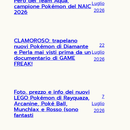
Pero del Team Aqua,
Luglio
campione Pokémon del NAIC
2026
2026
CLAMOROSO: trapelano
nuovi Pokémon di Diamante
22
e Perla mai visti prima da un
Luglio
documentario di GAME
2026
FREAK!
Foto, prezzo e info dei nuovi
LEGO Pokémon di Rayquaza,
7
Arcanine, Poké Ball,
Luglio
Munchlax e Rosso (sono
2026
fantasti