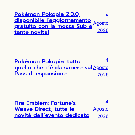
Pokémon Pokopia 2.0.0,
5
disponibile l’aggiornamento
Agosto
gratuito con la mossa Sub e
2026
tante novità!
Pokémon Pokopia: tutto
4
quello che c’è da sapere sul
Agosto
Pass di espansione
2026
Fire Emblem: Fortune’s
4
Weave Direct, tutte le
Agosto
novità dall’evento dedicato
2026