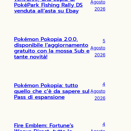
Agosto
PokéPark Fishing Rally DS
2026
venduta all’asta su Ebay
Pokémon Pokopia 2.0.0,
5
disponibile l’aggiornamento
Agosto
gratuito con la mossa Sub e
2026
tante novità!
Pokémon Pokopia: tutto
4
quello che c’è da sapere sul
Agosto
Pass di espansione
2026
Fire Emblem: Fortune’s
4