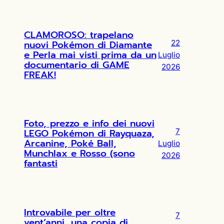
CLAMOROSO: trapelano
nuovi Pokémon di Diamante
22
e Perla mai visti prima da un
Luglio
documentario di GAME
2026
FREAK!
Foto, prezzo e info dei nuovi
LEGO Pokémon di Rayquaza,
7
Arcanine, Poké Ball,
Luglio
Munchlax e Rosso (sono
2026
fantasti
Introvabile per oltre
7
vent’anni, una copia di