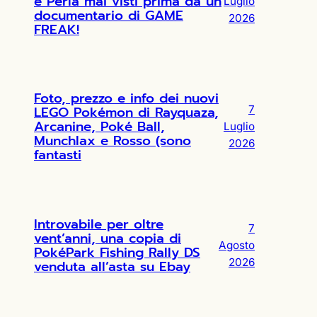
e Perla mai visti prima da un
Luglio
documentario di GAME
2026
FREAK!
Foto, prezzo e info dei nuovi
LEGO Pokémon di Rayquaza,
7
Arcanine, Poké Ball,
Luglio
Munchlax e Rosso (sono
2026
fantasti
Introvabile per oltre
7
vent’anni, una copia di
Agosto
PokéPark Fishing Rally DS
2026
venduta all’asta su Ebay