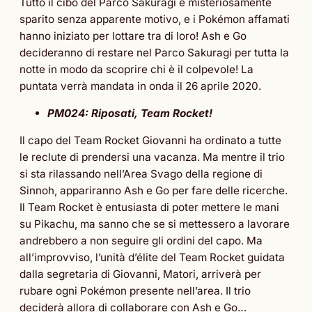
Tutto il cibo del Parco Sakuragi è misteriosamente
sparito senza apparente motivo, e i Pokémon affamati
hanno iniziato per lottare tra di loro! Ash e Go
decideranno di restare nel Parco Sakuragi per tutta la
notte in modo da scoprire chi è il colpevole! La
puntata verrà mandata in onda il 26 aprile 2020.
PM024: Riposati, Team Rocket!
Il capo del Team Rocket Giovanni ha ordinato a tutte
le reclute di prendersi una vacanza. Ma mentre il trio
si sta rilassando nell’Area Svago della regione di
Sinnoh, appariranno Ash e Go per fare delle ricerche.
Il Team Rocket è entusiasta di poter mettere le mani
su Pikachu, ma sanno che se si mettessero a lavorare
andrebbero a non seguire gli ordini del capo. Ma
all’improvviso, l’unità d’élite del Team Rocket guidata
dalla segretaria di Giovanni, Matori, arriverà per
rubare ogni Pokémon presente nell’area. Il trio
deciderà allora di collaborare con Ash e Go…