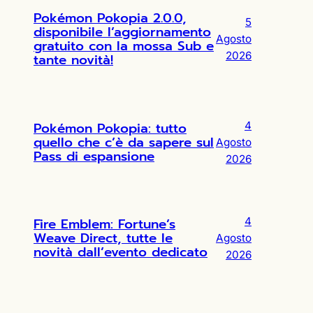
Pokémon Pokopia 2.0.0,
5
disponibile l’aggiornamento
Agosto
gratuito con la mossa Sub e
2026
tante novità!
Pokémon Pokopia: tutto
4
quello che c’è da sapere sul
Agosto
Pass di espansione
2026
Fire Emblem: Fortune’s
4
Weave Direct, tutte le
Agosto
novità dall’evento dedicato
2026