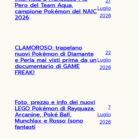
27
Pero del Team Aqua,
Luglio
campione Pokémon del NAIC
2026
2026
CLAMOROSO: trapelano
nuovi Pokémon di Diamante
22
e Perla mai visti prima da un
Luglio
documentario di GAME
2026
FREAK!
Foto, prezzo e info dei nuovi
LEGO Pokémon di Rayquaza,
7
Arcanine, Poké Ball,
Luglio
Munchlax e Rosso (sono
2026
fantasti