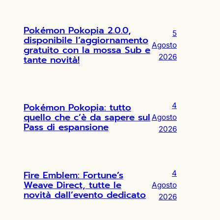
Pokémon Pokopia 2.0.0,
5
disponibile l’aggiornamento
Agosto
gratuito con la mossa Sub e
2026
tante novità!
Pokémon Pokopia: tutto
4
quello che c’è da sapere sul
Agosto
Pass di espansione
2026
Fire Emblem: Fortune’s
4
Weave Direct, tutte le
Agosto
novità dall’evento dedicato
2026