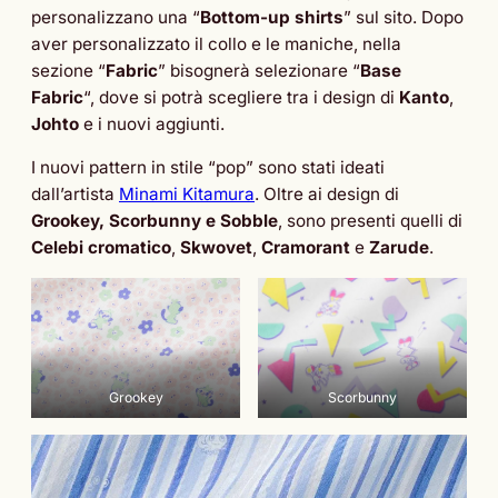
personalizzano una “
Bottom-up shirts
” sul sito. Dopo
aver personalizzato il collo e le maniche, nella
sezione “
Fabric
” bisognerà selezionare “
Base
Fabric
“, dove si potrà scegliere tra i design di
Kanto
,
Johto
e i nuovi aggiunti.
I nuovi pattern in stile “pop” sono stati ideati
dall’artista
Minami Kitamura
. Oltre ai design di
Grookey, Scorbunny e Sobble
, sono presenti quelli di
Celebi cromatico
,
Skwovet
,
Cramorant
e
Zarude
.
Grookey
Scorbunny