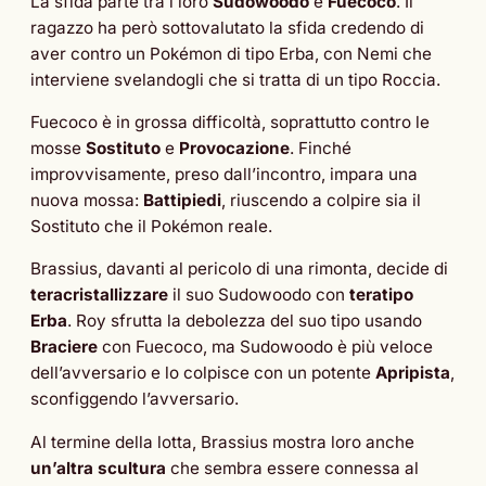
La sfida parte tra i loro
Sudowoodo
e
Fuecoco
. Il
ragazzo ha però sottovalutato la sfida credendo di
aver contro un Pokémon di tipo Erba, con Nemi che
interviene svelandogli che si tratta di un tipo Roccia.
Fuecoco è in grossa difficoltà, soprattutto contro le
mosse
Sostituto
e
Provocazione
. Finché
improvvisamente, preso dall’incontro, impara una
nuova mossa:
Battipiedi
, riuscendo a colpire sia il
Sostituto che il Pokémon reale.
Brassius, davanti al pericolo di una rimonta, decide di
teracristallizzare
il suo Sudowoodo con
teratipo
Erba
. Roy sfrutta la debolezza del suo tipo usando
Braciere
con Fuecoco, ma Sudowoodo è più veloce
dell’avversario e lo colpisce con un potente
Apripista
,
sconfiggendo l’avversario.
Al termine della lotta, Brassius mostra loro anche
un’altra scultura
che sembra essere connessa al