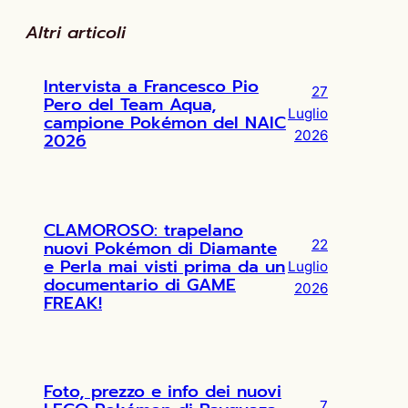
Altri articoli
Intervista a Francesco Pio
27
Pero del Team Aqua,
Luglio
campione Pokémon del NAIC
2026
2026
CLAMOROSO: trapelano
nuovi Pokémon di Diamante
22
e Perla mai visti prima da un
Luglio
documentario di GAME
2026
FREAK!
Foto, prezzo e info dei nuovi
7