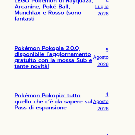
LEGO Pokémon di Rayquaza,
Arcanine, Poké Ball,
Luglio
Munchlax e Rosso (sono
2026
fantasti
Pokémon Pokopia 2.0.0,
5
disponibile l’aggiornamento
Agosto
gratuito con la mossa Sub e
2026
tante novità!
Pokémon Pokopia: tutto
4
quello che c’è da sapere sul
Agosto
Pass di espansione
2026