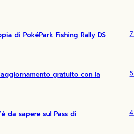
copia di PokéPark Fishing Rally DS
7
l’aggiornamento gratuito con la
5
’è da sapere sul Pass di
4