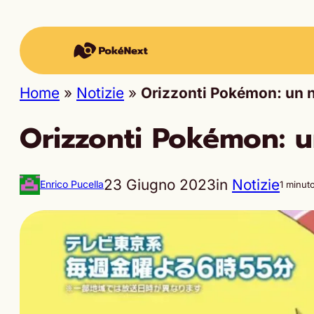
Home
»
Notizie
»
Orizzonti Pokémon: un n
Orizzonti Pokémon: u
23 Giugno 2023
in
Notizie
Enrico Pucella
1 minut