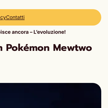
icy
Contatti
sce ancora – L’evoluzione!
film Pokémon Mewtwo