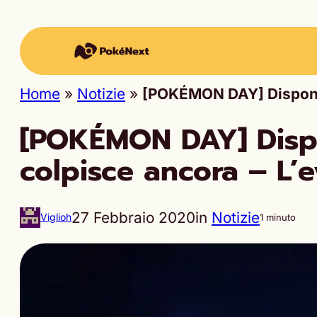
Home
»
Notizie
»
[POKÉMON DAY] Disponibi
[POKÉMON DAY] Dispo
colpisce ancora – L’e
27 Febbraio 2020
in
Notizie
Viglioh
1 minuto