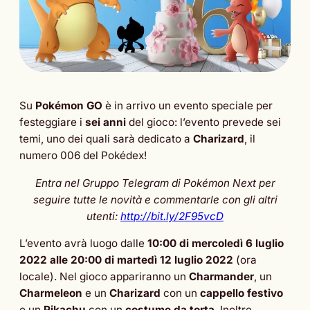
Su
Pokémon GO
è in arrivo un evento speciale per
festeggiare i
sei anni
del gioco: l’evento prevede sei
temi, uno dei quali sarà dedicato a
Charizard
, il
numero 006 del Pokédex!
Entra nel Gruppo Telegram di Pokémon Next per
seguire tutte le novità e commentarle con gli altri
utenti:
http://bit.ly/2F95vcD
L’evento avrà luogo dalle
10:00 di mercoledì 6 luglio
2022 alle 20:00 di martedì 12 luglio 2022
(ora
locale). Nel gioco appariranno un
Charmander
, un
Charmeleon
e un
Charizard
con un
cappello festivo
e un
Pikachu
con un
costume da torta
. Inoltre,