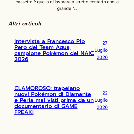
cassetto è quello di lavorare a stretto contatto con la
grande N.
Altri articoli
Intervista a Francesco Pio
27
Pero del Team Aqua,
Luglio
campione Pokémon del NAIC
2026
2026
CLAMOROSO: trapelano
nuovi Pokémon di Diamante
22
e Perla mai visti prima da un
Luglio
documentario di GAME
2026
FREAK!