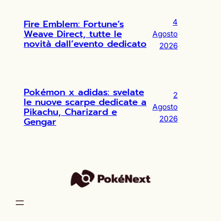
Fire Emblem: Fortune’s
4
Weave Direct, tutte le
Agosto
novità dall’evento dedicato
2026
Pokémon x adidas: svelate
2
le nuove scarpe dedicate a
Agosto
Pikachu, Charizard e
2026
Gengar