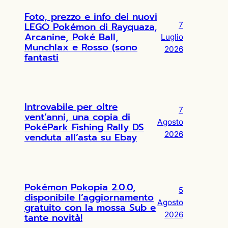
Foto, prezzo e info dei nuovi
LEGO Pokémon di Rayquaza,
7
Arcanine, Poké Ball,
Luglio
Munchlax e Rosso (sono
2026
fantasti
Introvabile per oltre
7
vent’anni, una copia di
Agosto
PokéPark Fishing Rally DS
2026
venduta all’asta su Ebay
Pokémon Pokopia 2.0.0,
5
disponibile l’aggiornamento
Agosto
gratuito con la mossa Sub e
2026
tante novità!