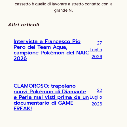
cassetto è quello di lavorare a stretto contatto con la
grande N.
Altri articoli
Intervista a Francesco Pio
27
Pero del Team Aqua,
Luglio
campione Pokémon del NAIC
2026
2026
CLAMOROSO: trapelano
nuovi Pokémon di Diamante
22
e Perla mai visti prima da un
Luglio
documentario di GAME
2026
FREAK!