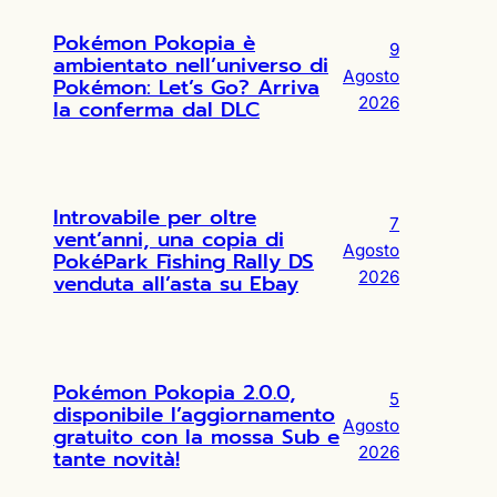
Pokémon Pokopia è
9
ambientato nell’universo di
Agosto
Pokémon: Let’s Go? Arriva
2026
la conferma dal DLC
Introvabile per oltre
7
vent’anni, una copia di
Agosto
PokéPark Fishing Rally DS
2026
venduta all’asta su Ebay
Pokémon Pokopia 2.0.0,
5
disponibile l’aggiornamento
Agosto
gratuito con la mossa Sub e
2026
tante novità!