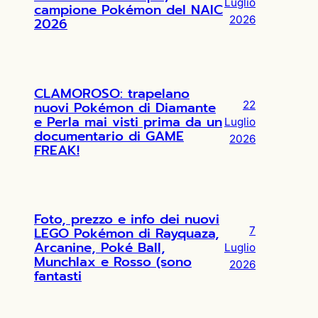
Luglio
campione Pokémon del NAIC
2026
2026
CLAMOROSO: trapelano
nuovi Pokémon di Diamante
22
e Perla mai visti prima da un
Luglio
documentario di GAME
2026
FREAK!
Foto, prezzo e info dei nuovi
LEGO Pokémon di Rayquaza,
7
Arcanine, Poké Ball,
Luglio
Munchlax e Rosso (sono
2026
fantasti