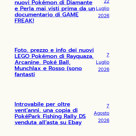
nuovi Pokémon di Diamante
22
e Perla mai visti prima da un
Luglio
documentario di GAME
2026
FREAK!
Foto, prezzo e info dei nuovi
LEGO Pokémon di Rayquaza,
7
Arcanine, Poké Ball,
Luglio
Munchlax e Rosso (sono
2026
fantasti
Introvabile per oltre
7
vent’anni, una copia di
Agosto
PokéPark Fishing Rally DS
2026
venduta all’asta su Ebay