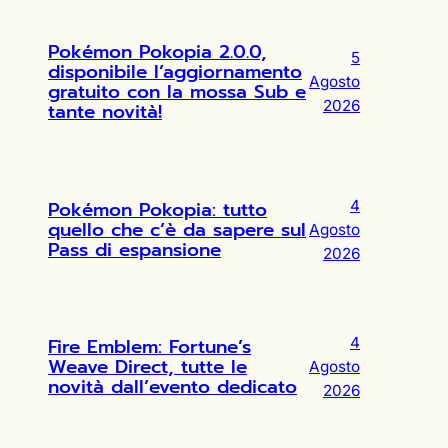
Pokémon Pokopia 2.0.0,
5
disponibile l’aggiornamento
Agosto
gratuito con la mossa Sub e
2026
tante novità!
Pokémon Pokopia: tutto
4
quello che c’è da sapere sul
Agosto
Pass di espansione
2026
Fire Emblem: Fortune’s
4
Weave Direct, tutte le
Agosto
novità dall’evento dedicato
2026