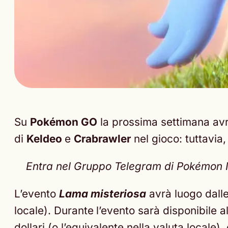
Su
Pokémon GO
la prossima settimana avr
di
Keldeo
e
Crabrawler
nel gioco: tuttavia, 
Entra nel Gruppo Telegram di Pokémon Nex
L’evento
Lama misteriosa
avrà luogo dall
locale). Durante
l’evento sarà disponibile al
dollari (o l’equivalente nella valuta local