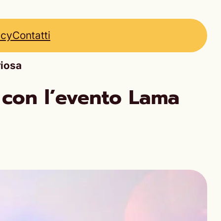
icy
Contatti
riosa
 con l’evento Lama