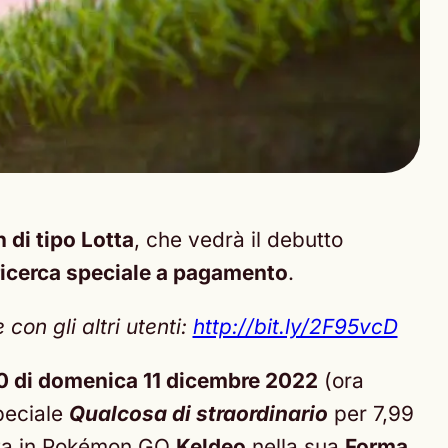
di tipo Lotta
, che vedrà il debutto
ricerca speciale a pagamento
.
on gli altri utenti:
http://bit.ly/2F95vcD
00 di domenica 11 dicembre 2022
(ora
speciale
Qualcosa di straordinario
per 7,99
volta in Pokémon GO
Keldeo
nella sua
Forma