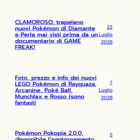
CLAMOROSO: trapelano
nuovi Pokémon di Diamante
22
e Perla mai visti prima da un
Luglio
documentario di GAME
2026
FREAK!
Foto, prezzo e info dei nuovi
LEGO Pokémon di Rayquaza,
7
Arcanine, Poké Ball,
Luglio
Munchlax e Rosso (sono
2026
fantasti
Pokémon Pokopia 2.0.0,
5
disponibile l’aggiornamento