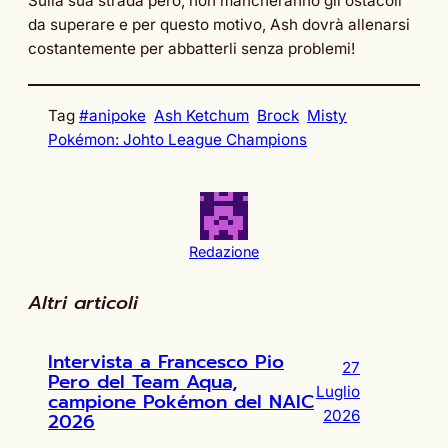
Sulla sua strada però, non mancheranno gli ostacoli
da superare e per questo motivo, Ash dovrà allenarsi
costantemente per abbatterli senza problemi!
Tag
#anipoke
Ash Ketchum
Brock
Misty
Pokémon: Johto League Champions
Redazione
Altri articoli
Intervista a Francesco Pio
27
Pero del Team Aqua,
Luglio
campione Pokémon del NAIC
2026
2026