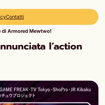
icy
Contatti
re di Armored Mewtwo!
nunciata l’action