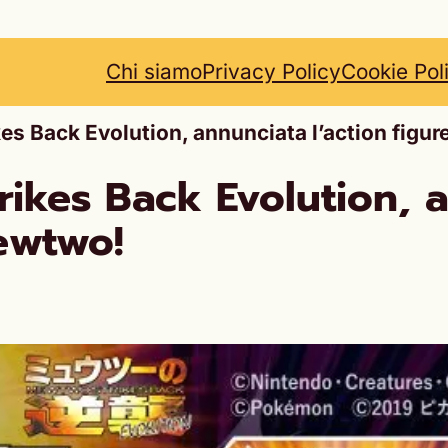
Chi siamo
Privacy Policy
Cookie Pol
s Back Evolution, annunciata l’action figu
kes Back Evolution, an
ewtwo!