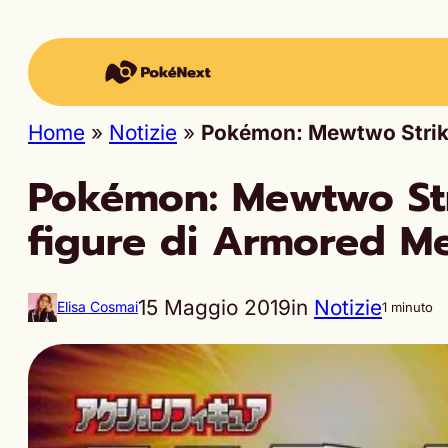
Home
»
Notizie
»
Pokémon: Mewtwo Strike
Pokémon: Mewtwo Stri
figure di Armored M
15 Maggio 2019
in
Notizie
Elisa Cosmai
1 minuto