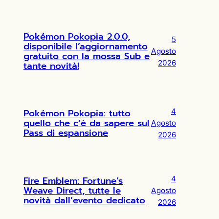
Pokémon Pokopia 2.0.0,
5
disponibile l’aggiornamento
Agosto
gratuito con la mossa Sub e
2026
tante novità!
Pokémon Pokopia: tutto
4
quello che c’è da sapere sul
Agosto
Pass di espansione
2026
Fire Emblem: Fortune’s
4
Weave Direct, tutte le
Agosto
novità dall’evento dedicato
2026