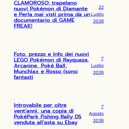
CLAMOROSO: trapelano
nuovi Pokémon di Diamante
22
e Perla mai visti prima da un
Luglio
documentario di GAME
2026
FREAK!
Foto, prezzo e info dei nuovi
LEGO Pokémon di Rayquaza,
7
Arcanine, Poké Ball,
Luglio
Munchlax e Rosso (sono
2026
fantasti
Introvabile per oltre
7
vent’anni, una copia di
Agosto
PokéPark Fishing Rally DS
2026
venduta all’asta su Ebay