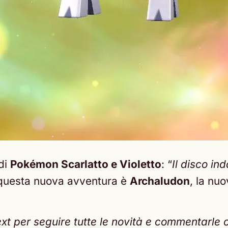
di
Pokémon Scarlatto e Violetto
: “
Il disco in
n questa nuova avventura è
Archaludon
, la nu
t per seguire tutte le novità e commentarle con