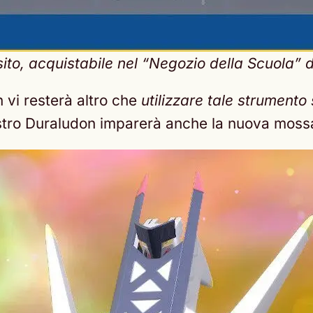
to, acquistabile nel “Negozio della Scuola” del
n vi resterà altro che
utilizzare tale strument
 vostro Duraludon imparerà anche la nuova mos