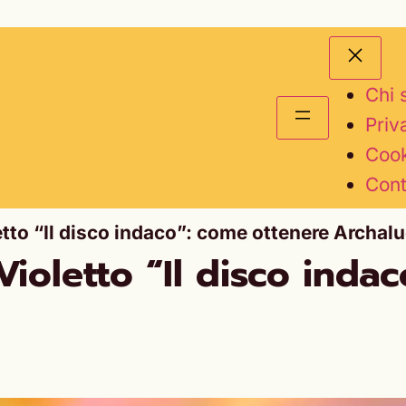
Chi 
Priv
Cook
Cont
tto “Il disco indaco”: come ottenere Archal
ioletto “Il disco inda