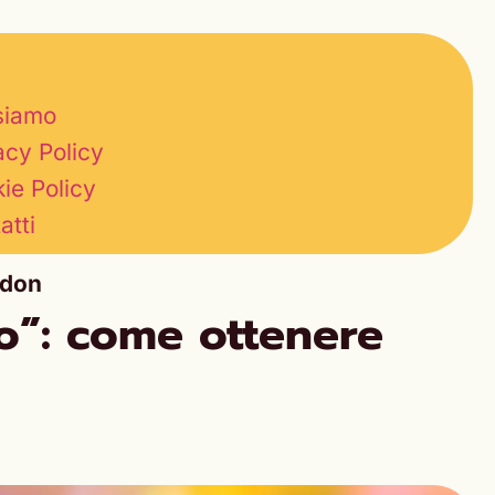
siamo
acy Policy
ie Policy
atti
udon
co”: come ottenere