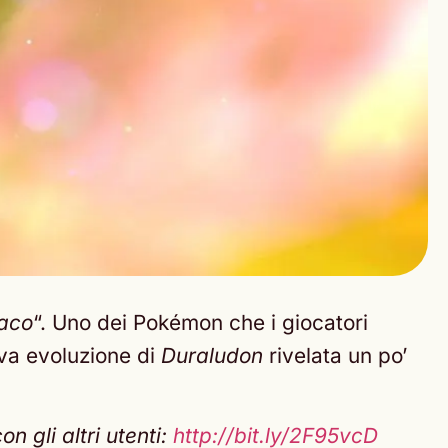
daco
“. Uno dei Pokémon che i giocatori
ova evoluzione di
Duraludon
rivelata un po’
 gli altri utenti:
http://bit.ly/2F95vcD