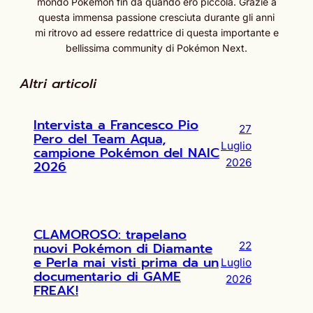
mondo Pokémon fin da quando ero piccola. Grazie a
questa immensa passione cresciuta durante gli anni
mi ritrovo ad essere redattrice di questa importante e
bellissima community di Pokémon Next.
Altri articoli
Intervista a Francesco Pio
27
Pero del Team Aqua,
Luglio
campione Pokémon del NAIC
2026
2026
CLAMOROSO: trapelano
nuovi Pokémon di Diamante
22
e Perla mai visti prima da un
Luglio
documentario di GAME
2026
FREAK!