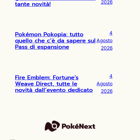
2026
tante novità!
Pokémon Pokopia: tutto
4
quello che c’è da sapere sul
Agosto
Pass di espansione
2026
Fire Emblem: Fortune’s
4
Weave Direct, tutte le
Agosto
novità dall’evento dedicato
2026