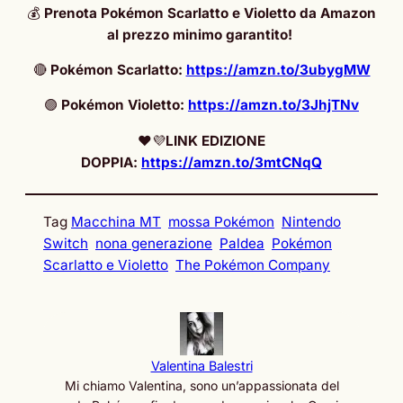
💰
Prenota Pokémon Scarlatto e Violetto da Amazon
al prezzo minimo garantito!
🔴
Pokémon Scarlatto:
https://amzn.to/3ubygMW
🟣
Pokémon Violetto:
https://amzn.to/3JhjTNv
❤️💜
LINK EDIZIONE
DOPPIA:
https://amzn.to/3mtCNqQ
Tag
Macchina MT
mossa Pokémon
Nintendo
Switch
nona generazione
Paldea
Pokémon
Scarlatto e Violetto
The Pokémon Company
Valentina Balestri
Mi chiamo Valentina, sono un’appassionata del