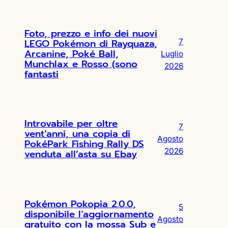
Foto, prezzo e info dei nuovi
LEGO Pokémon di Rayquaza,
7
Arcanine, Poké Ball,
Luglio
Munchlax e Rosso (sono
2026
fantasti
Introvabile per oltre
7
vent’anni, una copia di
Agosto
PokéPark Fishing Rally DS
2026
venduta all’asta su Ebay
Pokémon Pokopia 2.0.0,
5
disponibile l’aggiornamento
Agosto
gratuito con la mossa Sub e