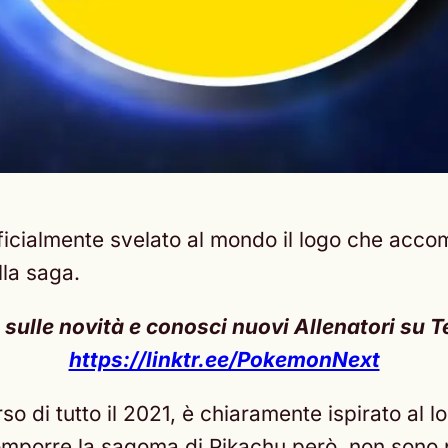
icialmente svelato al mondo il logo che acc
lla saga.
ulle novità e conosci nuovi Allenatori su Te
https://linktr.ee/PokemonNext
o di tutto il 2021, è chiaramente ispirato al l
omporre la sagoma di Pikachu però, non sono pr