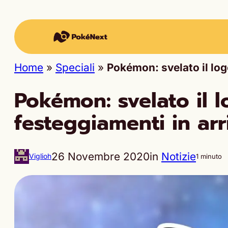
Home
»
Speciali
»
Pokémon: svelato il logo
Pokémon: svelato il l
festeggiamenti in arr
26 Novembre 2020
in
Notizie
Viglioh
1 minuto