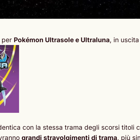
o per
Pokémon Ultrasole e Ultraluna
, in uscit
dentica con la stessa trama degli scorsi tito
avranno
grandi stravolgimenti di trama
, più s