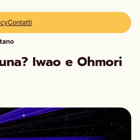
icy
Contatti
utano
luna? Iwao e Ohmori