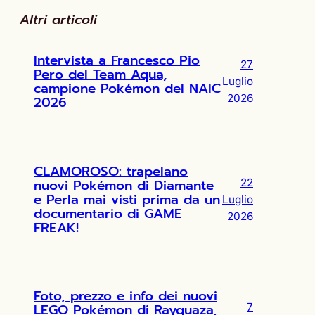
Altri articoli
Intervista a Francesco Pio
27
Pero del Team Aqua,
Luglio
campione Pokémon del NAIC
2026
2026
CLAMOROSO: trapelano
nuovi Pokémon di Diamante
22
e Perla mai visti prima da un
Luglio
documentario di GAME
2026
FREAK!
Foto, prezzo e info dei nuovi
LEGO Pokémon di Rayquaza,
7