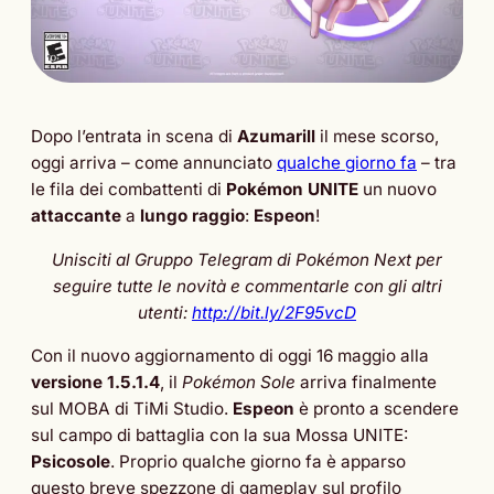
Dopo l’entrata in scena di
Azumarill
il mese scorso,
oggi arriva – come annunciato
qualche giorno fa
– tra
le fila dei combattenti di
Pokémon UNITE
un nuovo
attaccante
a
lungo raggio
:
Espeon
!
Unisciti al Gruppo Telegram di Pokémon Next per
seguire tutte le novità e commentarle con gli altri
utenti:
http://bit.ly/2F95vcD
Con il nuovo aggiornamento di oggi 16 maggio alla
versione 1.5.1.4
, il
Pokémon Sole
arriva finalmente
sul MOBA di TiMi Studio.
Espeon
è pronto a scendere
sul campo di battaglia con la sua Mossa UNITE:
Psicosole
. Proprio qualche giorno fa è apparso
questo breve spezzone di gameplay sul profilo