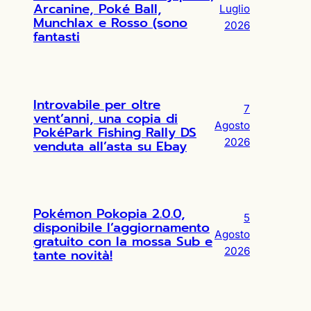
Arcanine, Poké Ball,
Luglio
Munchlax e Rosso (sono
2026
fantasti
Introvabile per oltre
7
vent’anni, una copia di
Agosto
PokéPark Fishing Rally DS
2026
venduta all’asta su Ebay
Pokémon Pokopia 2.0.0,
5
disponibile l’aggiornamento
Agosto
gratuito con la mossa Sub e
2026
tante novità!