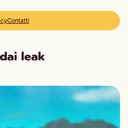
icy
Contatti
dai leak