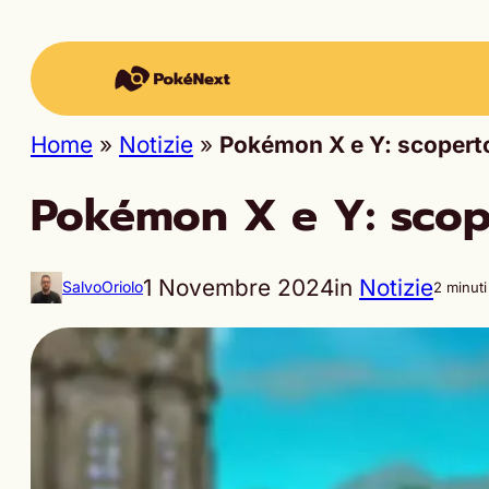
Home
»
Notizie
»
Pokémon X e Y: scoperto 
Pokémon X e Y: scope
1 Novembre 2024
in
Notizie
SalvoOriolo
2 minuti