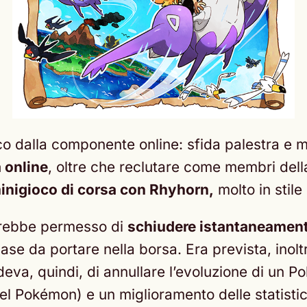
co dalla componente online: sfida palestra e 
a online
, oltre che reclutare come membri della
inigioco di corsa con Rhyhorn,
molto in stile
rebbe permesso di
schiudere istantaneament
se da portare nella borsa. Era prevista, inoltr
ideva, quindi, di annullare l’evoluzione di un
el Pokémon) e un miglioramento delle statistich