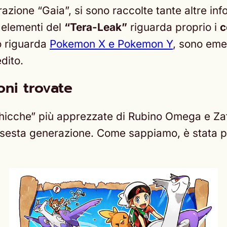
zione “Gaia”, si sono raccolte tante altre inf
 elementi del
“Tera-Leak”
riguarda proprio i
c
to riguarda
Pokemon X e Pokemon Y
, sono eme
dito.
oni trovate
“chicche” più apprezzate di Rubino Omega e Za
i sesta generazione. Come sappiamo, è stata p