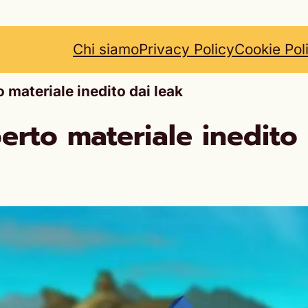
Chi siamo
Privacy Policy
Cookie Pol
materiale inedito dai leak
rto materiale inedito 