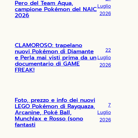
Pero del Team Aqua,
Luglio
campione Pokémon del NAIC
2026
2026
CLAMOROSO: trapelano
nuovi Pokémon di Diamante
22
e Perla mai visti prima da un
Luglio
documentario di GAME
2026
FREAK!
Foto, prezzo e info dei nuovi
LEGO Pokémon di Rayquaza,
7
Arcanine, Poké Ball,
Luglio
Munchlax e Rosso (sono
2026
fantasti