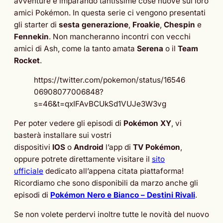
avventure e imparando tantissime cose nuove sui loro
amici Pokémon. In questa serie ci vengono presentati
gli starter di
sesta generazione
,
Froakie
,
Chespin
e
Fennekin
. Non mancheranno incontri con vecchi
amici di Ash, come la tanto amata
Serena
o il
Team
Rocket
.
https://twitter.com/pokemon/status/16546
06908077006848?
s=46&t=qxIFAvBCUkSd1VUJe3W3vg
Per poter vedere gli episodi di
Pokémon XY
, vi
basterà installare sui vostri
dispositivi
IOS
o
Android
l’app di
TV Pokémon
,
oppure potrete direttamente visitare il
sito
ufficiale
dedicato all’appena citata piattaforma!
Ricordiamo che sono disponibili da marzo anche gli
episodi di
Pokémon Nero e Bianco – Destini Rivali
.
Se non volete perdervi inoltre tutte le novità del nuovo