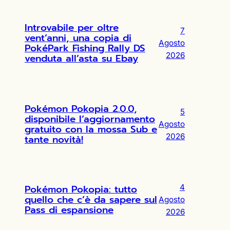
Introvabile per oltre
7
vent’anni, una copia di
Agosto
PokéPark Fishing Rally DS
2026
venduta all’asta su Ebay
Pokémon Pokopia 2.0.0,
5
disponibile l’aggiornamento
Agosto
gratuito con la mossa Sub e
2026
tante novità!
Pokémon Pokopia: tutto
4
quello che c’è da sapere sul
Agosto
Pass di espansione
2026