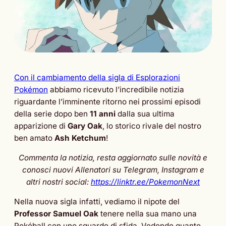
Con il cambiamento della sigla di Esplorazioni
Pokémon
abbiamo ricevuto l’incredibile notizia
riguardante l’imminente ritorno nei prossimi episodi
della serie dopo ben
11 anni
dalla sua ultima
apparizione di
Gary Oak
, lo storico rivale del nostro
ben amato
Ash Ketchum
!
Commenta la notizia, resta aggiornato sulle novità e
conosci nuovi Allenatori su Telegram, Instagram e
altri nostri social:
https://linktr.ee/PokemonNext
Nella nuova sigla infatti, vediamo il nipote del
Professor Samuel Oak
tenere nella sua mano una
Pokéball con uno sguardo di sfida. Vedendo quanto