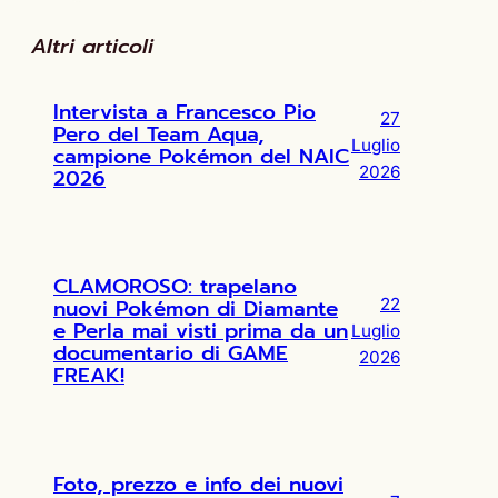
Altri articoli
Intervista a Francesco Pio
27
Pero del Team Aqua,
Luglio
campione Pokémon del NAIC
2026
2026
CLAMOROSO: trapelano
nuovi Pokémon di Diamante
22
e Perla mai visti prima da un
Luglio
documentario di GAME
2026
FREAK!
Foto, prezzo e info dei nuovi