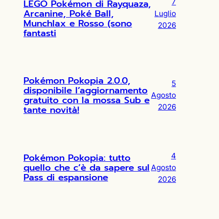
LEGO Pokémon di Rayquaza,
7
Arcanine, Poké Ball,
Luglio
Munchlax e Rosso (sono
2026
fantasti
Pokémon Pokopia 2.0.0,
5
disponibile l’aggiornamento
Agosto
gratuito con la mossa Sub e
2026
tante novità!
Pokémon Pokopia: tutto
4
quello che c’è da sapere sul
Agosto
Pass di espansione
2026